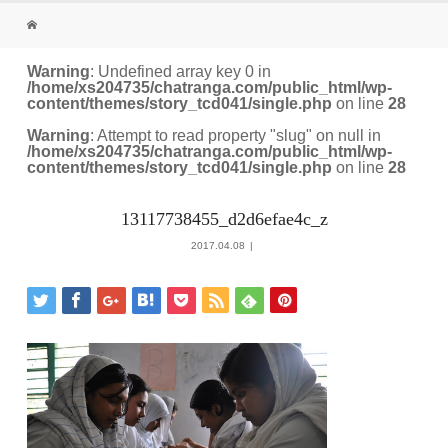
Warning
: Undefined array key 0 in
/home/xs204735/chatranga.com/public_html/wp-
content/themes/story_tcd041/single.php
on line
28
Warning
: Attempt to read property "slug" on null in
/home/xs204735/chatranga.com/public_html/wp-
content/themes/story_tcd041/single.php
on line
28
13117738455_d2d6efae4c_z
2017.04.08