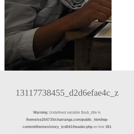
13117738455_d2d6efae4c_z
Warning
: Undefined variable $sub_title in
/home/xs204735/chatranga.com/public_html/wp-
content/themes/story_tcd041/header.php
on line
381