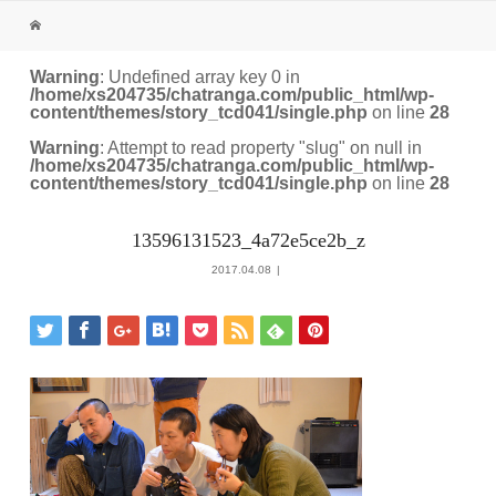
Warning
: Undefined array key 0 in
/home/xs204735/chatranga.com/public_html/wp-
content/themes/story_tcd041/single.php
on line
28
Warning
: Attempt to read property "slug" on null in
/home/xs204735/chatranga.com/public_html/wp-
content/themes/story_tcd041/single.php
on line
28
13596131523_4a72e5ce2b_z
2017.04.08