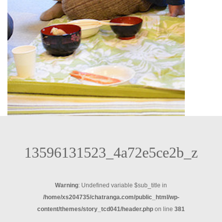
13596131523_4a72e5ce2b_z
Warning
: Undefined variable $sub_title in
/home/xs204735/chatranga.com/public_html/wp-
content/themes/story_tcd041/header.php
on line
381