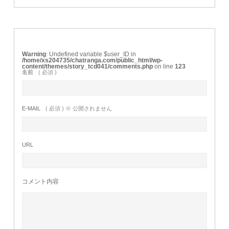
Warning
: Undefined variable $user_ID in
/home/xs204735/chatranga.com/public_html/wp-
content/themes/story_tcd041/comments.php
on line
123
名前
( 必須 )
E-MAIL
( 必須 ) ※ 公開されません
URL
コメント内容