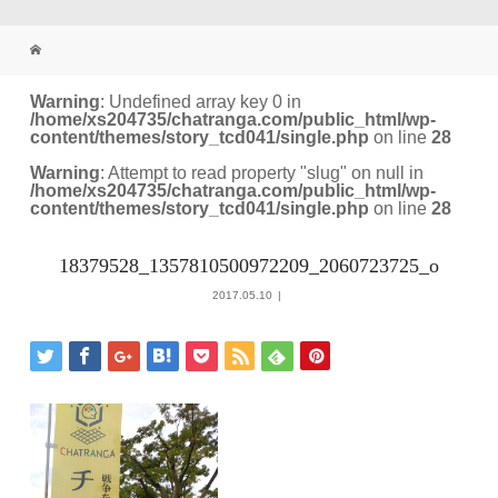
Warning
: Undefined array key 0 in
/home/xs204735/chatranga.com/public_html/wp-
content/themes/story_tcd041/single.php
on line
28
Warning
: Attempt to read property "slug" on null in
/home/xs204735/chatranga.com/public_html/wp-
content/themes/story_tcd041/single.php
on line
28
18379528_1357810500972209_2060723725_o
2017.05.10