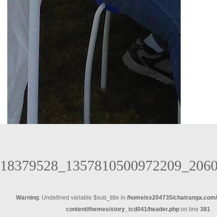
18379528_1357810500972209_206
Warning
: Undefined variable $sub_title in
/home/xs204735/chatranga.com/
content/themes/story_tcd041/header.php
on line
381