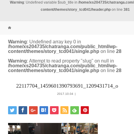
Warning
: Undefined variable $sub_title in
/home/xs204735/chatranga.com/
content/themes/story_tcd041/header.php
on line
381
Warning
: Undefined array key 0 in
/home/xs204735/chatranga.com/public_html/wp-
content/themes/story_tcd041/single.php
on line
28
Warning
: Attempt to read property "slug" on null in
/home/xs204735/chatranga.com/public_html/wp-
content/themes/story_tcd041/single.php
on line
28
22117704_1459601390793691_1209431714_o
2017.10.04