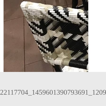
22117704_1459601390793691_120