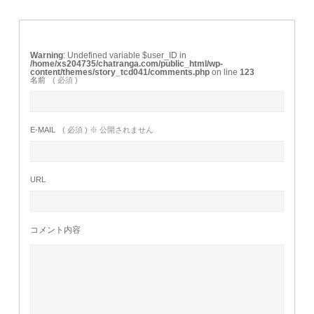
Warning
: Undefined variable $user_ID in
/home/xs204735/chatranga.com/public_html/wp-
content/themes/story_tcd041/comments.php
on line
123
名前
( 必須 )
E-MAIL
( 必須 ) ※ 公開されません
URL
コメント内容