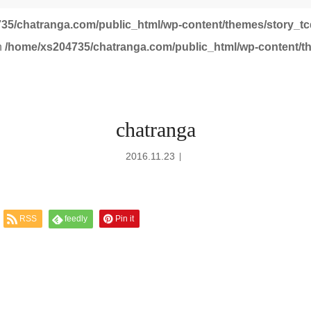
35/chatranga.com/public_html/wp-content/themes/story_tc
in
/home/xs204735/chatranga.com/public_html/wp-content/t
chatranga
2016.11.23
RSS
feedly
Pin it