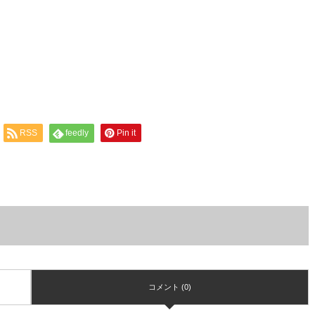
RSS
feedly
Pin it
コメント (0)