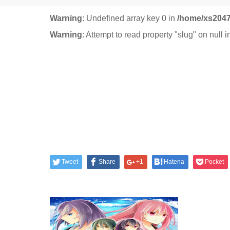
Warning
: Undefined array key 0 in
/home/xs2047
Warning
: Attempt to read property "slug" on null 
Tweet
Share
+1
Hatena
Pocket