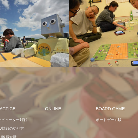
ACTICE
ONLINE
BOARD GAME
ンピューター対戦
ボードゲーム版
PU対戦のやり方
PU練習対戦