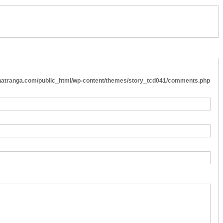
atranga.com/public_html/wp-content/themes/story_tcd041/comments.php