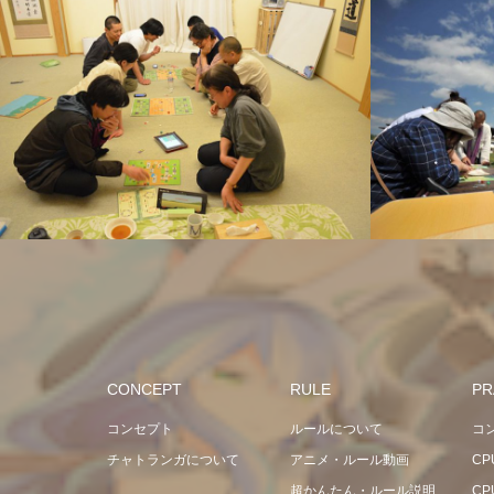
CONCEPT
RULE
PR
コンセプト
ルールについて
コ
チャトランガについて
アニメ・ルール動画
C
超かんたん・ルール説明
C