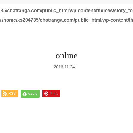
35/chatranga.com/public_html/wp-content/themes/story_tc
in
/home/xs204735/chatranga.com/public_html/wp-content/t
online
2016.11.24
RSS
feedly
Pin it