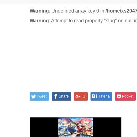
Warning
: Undefined array key 0 in
/home/xs2047
Warning
: Attempt to read property "slug" on null 
Tweet
Share
+1
Hatena
Pocket