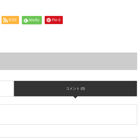
RSS
feedly
Pin it
コメント (0)