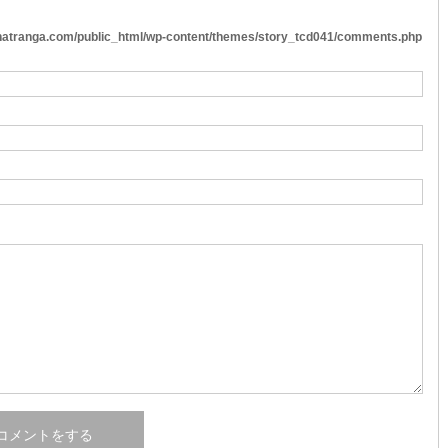
atranga.com/public_html/wp-content/themes/story_tcd041/comments.php